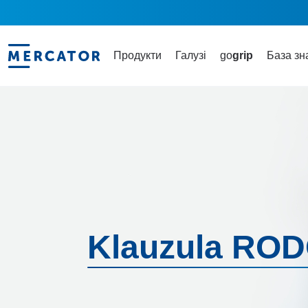
Продукти
Галузі
go
grip
База зн
Klauzula RO