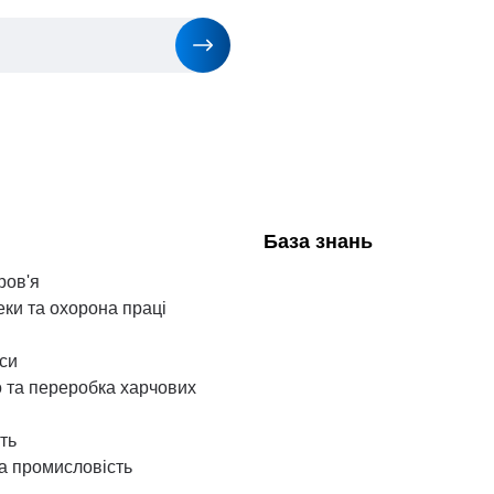
База знань
ров'я
еки та охорона праці
аси
 та переробка харчових
ть
а промисловість