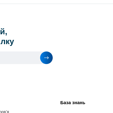
й,
илку
База знань
ров'я