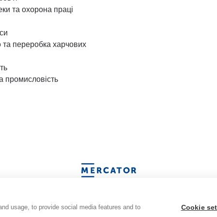
еки та охорона праці
аси
 та переробка харчових
ть
а промисловість
іденційності
Політика тимчасових файлів «cookies»
Головна сторінка
К
Політика конфіденційності
and usage, to provide social media features and to
Cookie set
Політика тимчасових файлів «cookies»