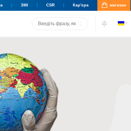
ка
ЗМІ
CSR
Кар'єра
магазин