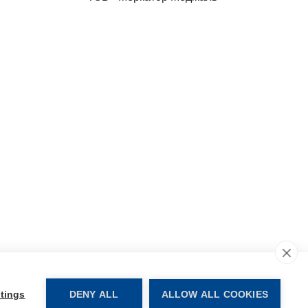
арта веб-сайту
tings
DENY ALL
ALLOW ALL COOKIES