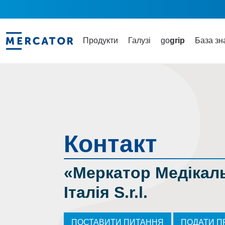
Продукти
Галузі
go
grip
База зн
Контакт
«Меркатор Медікал
Італія S.r.l.
ПОСТАВИТИ ПИТАННЯ
ПОДАТИ П