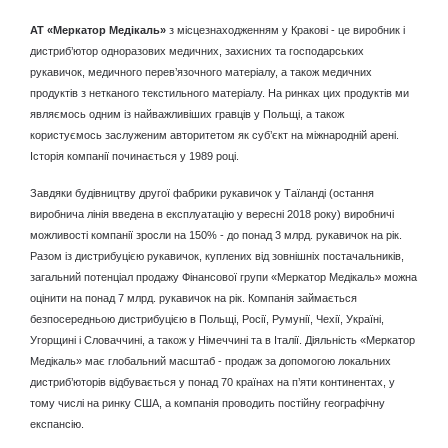
АТ «Меркатор Медікаль»
з місцезнаходженням у Кракові - це виробник і
дистриб’ютор одноразових медичних, захисних та господарських
рукавичок, медичного перев’язочного матеріалу, а також медичних
продуктів з нетканого текстильного матеріалу. На ринках цих продуктів ми
являємось одним із найважливіших гравців у Польщі, а також
користуємось заслуженим авторитетом як суб’єкт на міжнародній арені.
Історія компанії починається у 1989 році.
Завдяки будівництву другої фабрики рукавичок у Таїланді (остання
виробнича лінія введена в експлуатацію у вересні 2018 року) виробничі
можливості компанії зросли на 150% - до понад 3 млрд. рукавичок на рік.
Разом із дистрибуцією рукавичок, куплених від зовнішніх постачальників,
загальний потенціал продажу Фінансової групи «Меркатор Медікаль» можна
оцінити на понад 7 млрд. рукавичок на рік. Компанія займається
безпосередньою дистрибуцією в Польщі, Росії, Румунії, Чехії, Україні,
Угорщині і Словаччині, а також у Німеччині та в Італії. Діяльність «Меркатор
Медікаль» має глобальний масштаб - продаж за допомогою локальних
дистриб’юторів відбувається у понад 70 країнах на п’яти континентах, у
тому числі на ринку США, а компанія проводить постійну географічну
експансію.