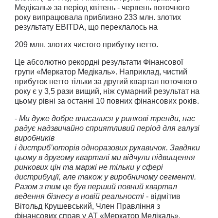
Медікаль» за період квітень - червень поточного
року випрацювала приблизно 233 млн. злотих
результату EBITDA, що переклалось на
209 млн. злотих чистого прибутку нетто.
Це абсолютно рекордні результати Фінансової
групи «Меркатор Медікаль». Наприклад, чистий
прибуток нетто тільки за другий квартал поточного
року є у 3,5 рази вищий, ніж сумарний результат на
цьому рівні за останні 10 повних фінансових років.
-
Ми дуже добре вписалися у ринкові тренди, нас
радує надзвичайно сприятливий період для галузі
виробників
i дистриб’юторів одноразових рукавичок. Завдяки
цьому в другому кварталі ми відчули підвищення
ринкових цін та маржі не тільки у сфері
дистрибуції, але також у виробничому сегменті.
Разом з тим це був перший повний квартал
ведення бізнесу в новій реальності
- відмітив
Вітольд Крушевський, Член Правління з
фінансових справ у АТ «Меркатор Медікаль».