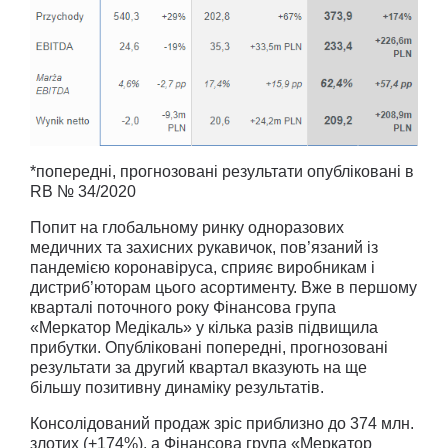
*попередні, прогнозовані результати опубліковані в
RB № 34/2020
Попит на глобальному ринку одноразових
медичних та захисних рукавичок, пов’язаний із
пандемією коронавіруса, сприяє виробникам і
дистриб’юторам цього асортименту. Вже в першому
кварталі поточного року Фінансова група
«Меркатор Медікаль» у кілька разів підвищила
прибутки. Опубліковані попередні, прогнозовані
результати за другий квартал вказують на ще
більшу позитивну динаміку результатів.
Консолідований продаж зріс приблизно до 374 млн.
злотих (+174%), а Фінансова група «Меркатор