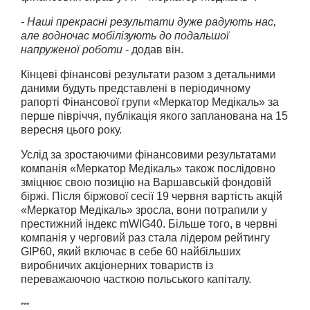
-
Наші прекрасні результати дуже радують нас,
але водночас мобілізують до подальшої
напруженої роботи
- додав він.
Кінцеві фінансові результати разом з детальними
даними будуть представлені в періодичному
рапорті Фінансової групи «Меркатор Медікаль» за
перше півріччя, публікація якого запланована на 15
вересня цього року.
Услід за зростаючими фінансовими результатами
компанія «Меркатор Медікаль» також послідовно
зміцнює свою позицію на Варшавській фондовій
біржі. Після біржової сесії 19 червня вартість акцій
«Меркатор Медікаль» зросла, вони потрапили у
престижний індекс mWIG40. Більше того, в червні
компанія у черговий раз стала лідером рейтингу
GIP60, який включає в себе 60 найбільших
виробничих акціонерних товариств із
переважаючою часткою польського капіталу.
***